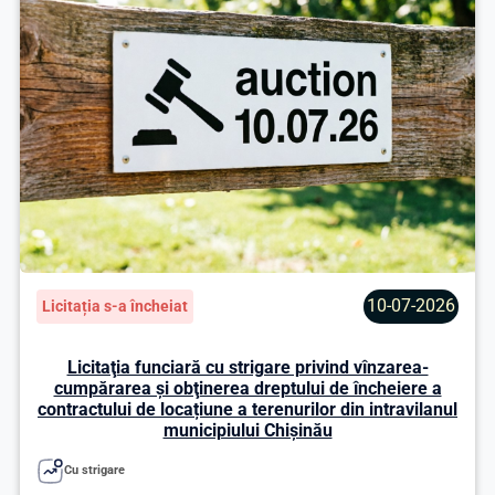
10-07-2026
Licitația s-a încheiat
Licitaţia funciară cu strigare privind vînzarea-
cumpărarea şi obţinerea dreptului de încheiere a
contractului de locațiune a terenurilor din intravilanul
municipiului Chişinău
Cu strigare