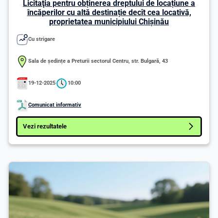
Licitaţia pentru obținerea dreptului de locațiune a
încăperilor cu altă destinație decît cea locativă,
proprietatea municipiului Chişinău
Cu strigare
Sala de ședințe a Preturii sectorul Centru, str. Bulgară, 43
19-12-2025
10:00
Comunicat informativ
Vezi rezultatele