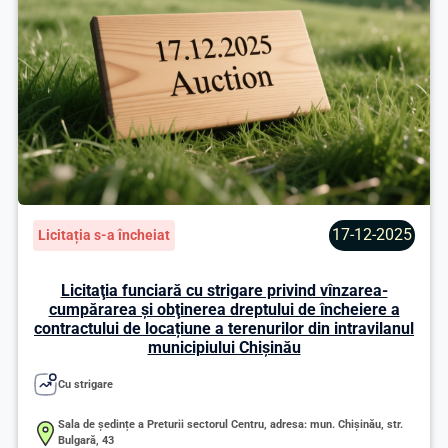
17-12-2025
Licitația s-a încheiat
Licitaţia funciară cu strigare privind vînzarea-
cumpărarea şi obţinerea dreptului de încheiere a
contractului de locațiune a terenurilor din intravilanul
municipiului Chişinău
Cu strigare
Sala de ședințe a Preturii sectorul Centru, adresa: mun. Chişinău, str.
Bulgară, 43