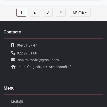
1
2
3
4
Ultimă »
Contacte
069 31 37 47
022 27 51 80
capitalimobil@gmail.com
mun. Chișinău, str. Armenască,43
Menu
Licitații