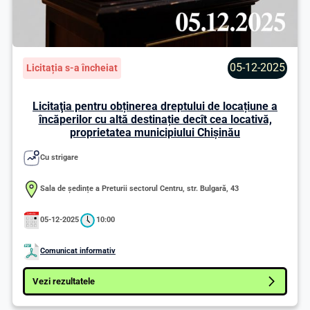
05-12-2025
Licitația s-a încheiat
Licitaţia pentru obținerea dreptului de locațiune a
încăperilor cu altă destinație decît cea locativă,
proprietatea municipiului Chişinău
Cu strigare
Sala de ședințe a Preturii sectorul Centru, str. Bulgară, 43
05-12-2025
10:00
Comunicat informativ
Vezi rezultatele