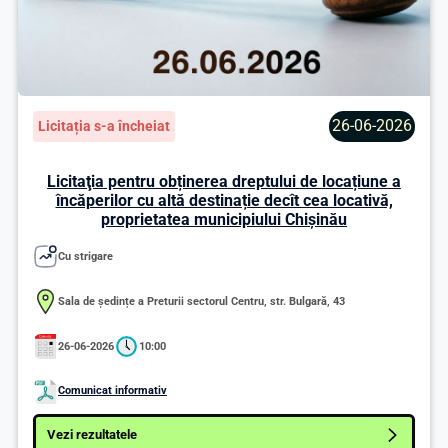
26-06-2026
Licitația s-a încheiat
Licitaţia pentru obținerea dreptului de locațiune a
încăperilor cu altă destinație decît cea locativă,
proprietatea municipiului Chişinău
Cu strigare
Sala de ședințe a Preturii sectorul Centru, str. Bulgară, 43
26-06-2026
10:00
Comunicat informativ
Vezi rezultatele