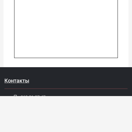
Контакты
069 31 37 47
022 27 51 80
capitalimobil@gmail.com
мун. Кишинёв, ул. Армянская 43