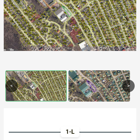
Previous
Next
<
>
1-L