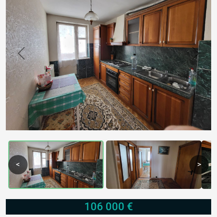
Previous
Next
<
>
106 000 €