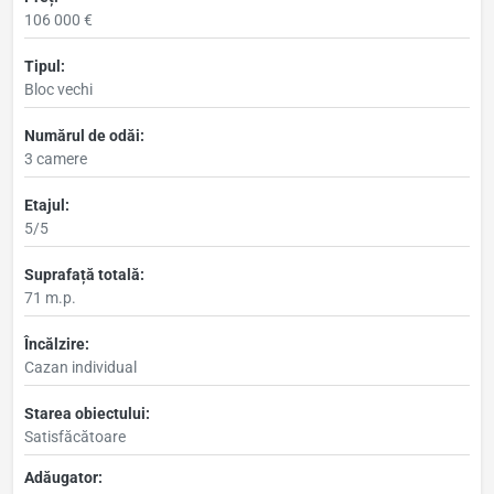
106 000 €
Tipul:
Bloc vechi
Numărul de odăi:
3 camere
Etajul:
5/5
Suprafață totală:
71 m.p.
Încălzire:
Cazan individual
Starea obiectului:
Satisfăcătoare
Adăugator: