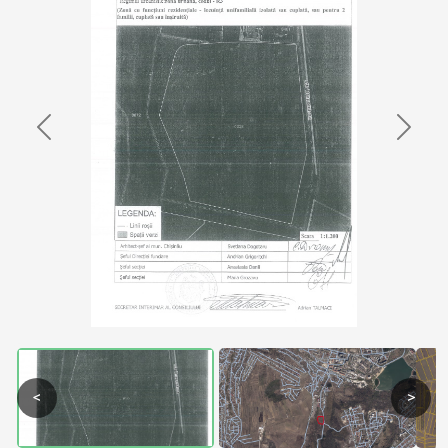
Previous
Next
<
>