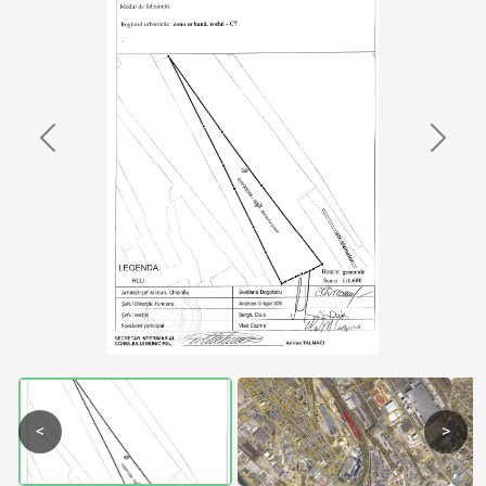
Previous
Next
<
>