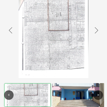
Previous
Next
<
>