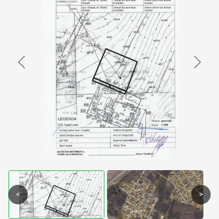
Previous
Next
<
>