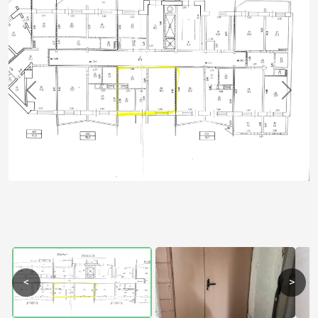
Previous
Next
<
>