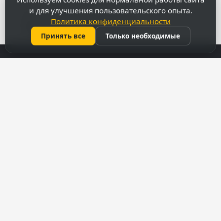
и для улучшения пользовательского опыта.
Политика конфиденциальности
Посмотреть более крупную карту
Принять все
Только необходимые
Контакты
069 31 37 47
022 27 51 80
capitalimobil@gmail.com
мун. Кишинёв, ул. Армянская 43
Меню
Аукционы