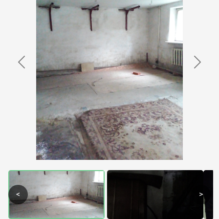
Previous
Next
<
>