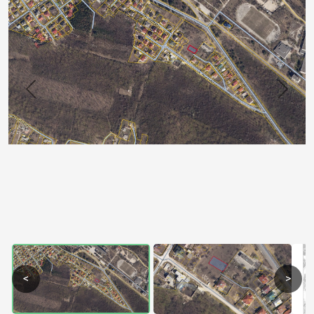
Previous
Next
<
>