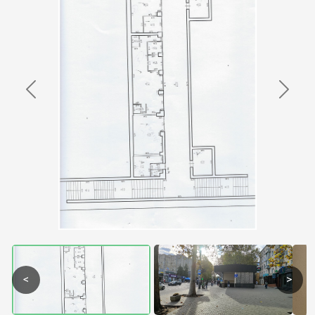
Previous
Next
<
>