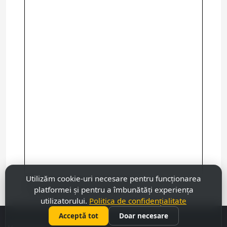
Utilizăm cookie-uri necesare pentru funcționarea
Посмотреть более крупную карту
platformei și pentru a îmbunătăți experiența
utilizatorului.
Politica de confidențialitate
Acceptă tot
Doar necesare