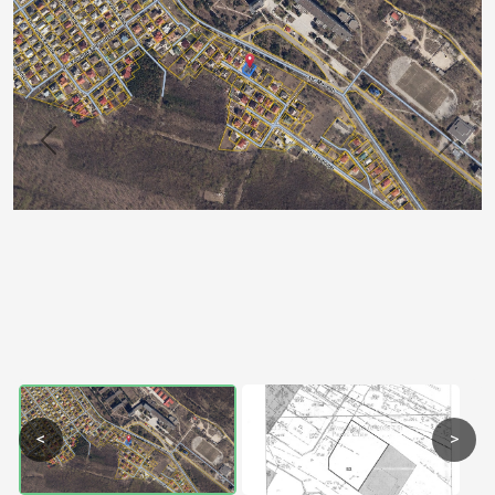
Previous
Next
<
>