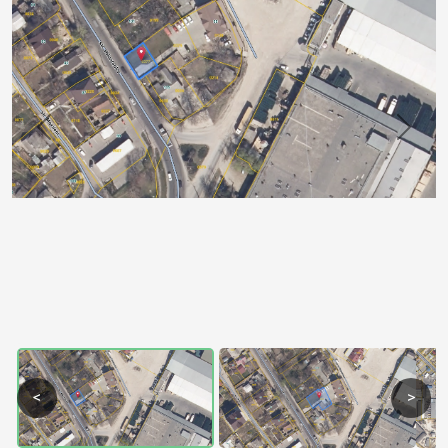
Previous
Next
<
>