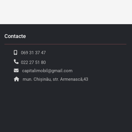
Contacte
069 31 37 47
022 27 51 80
capitalimobil@gmail.com
mun. Chișinău, str. Armenască,43