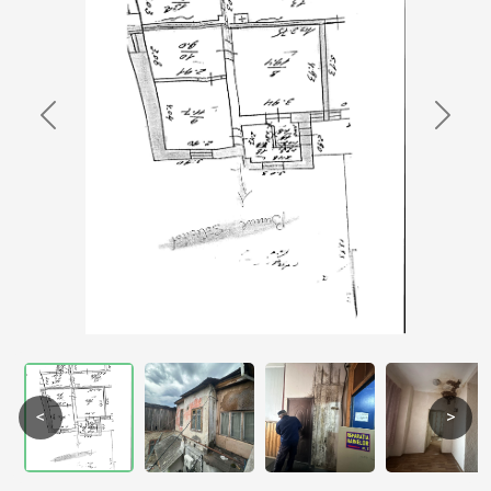
Previous
Next
<
>