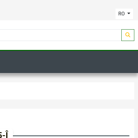
RO
-Î