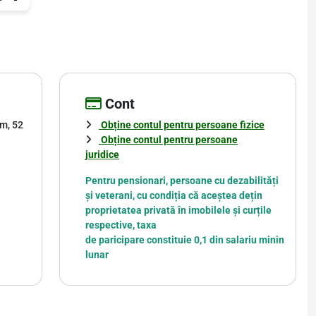
Cont
am, 52
Obține contul pentru persoane fizice
Obține contul pentru persoane
juridice
Pentru pensionari, persoane cu dezabilități
și veterani, cu condiția că aceștea dețin
proprietatea privată în imobilele și curțile
respective, taxa
de paricipare constituie 0,1 din salariu minin
lunar