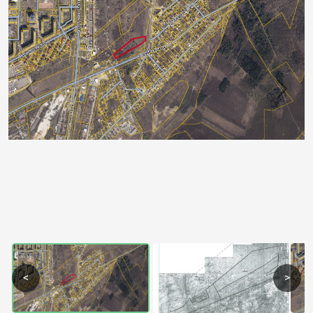
Previous
Next
<
>