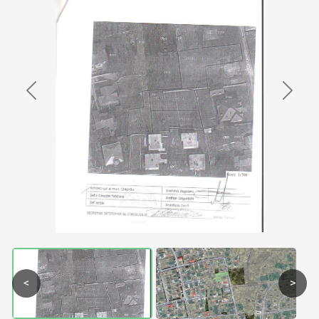
Previous
Next
<
>