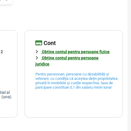
Cont
 2
Obține contul pentru persoane fizice
Obține contul pentru persoane
juridice
Pentru pensionari, persoane cu dezabilități și
veterani, cu condiția că aceștea dețin proprietatea
privată în imobilele și curțile respective, taxa de
paricipare constituie 0,1 din salariu minin lunar
ial al
 1 (una)