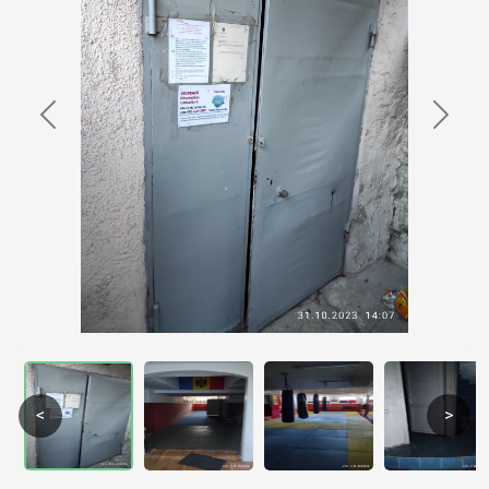
Previous
Next
<
>