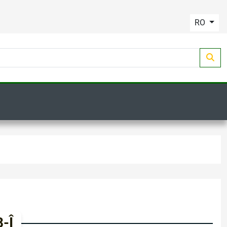
RO
-Î