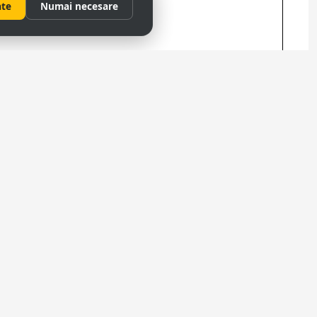
ate
Numai necesare