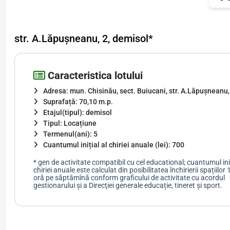
str. A.Lăpușneanu, 2, demisol*
Caracteristica lotului
Adresa: mun. Chisinău, sect. Buiucani, str. A.Lăpușneanu,
Suprafață: 70,10 m.p.
Etajul(tipul): demisol
Tipul: Locațiune
Termenul(ani): 5
Cuantumul inițial al chiriei anuale (lei): 700
* gen de activitate compatibil cu cel educational; cuantumul init
chiriei anuale este calculat din posibilitatea închirierii spațiilor
oră pe săptămînă conform graficului de activitate cu acordul
gestionarului şi a Direcţiei generale educație, tineret și sport.