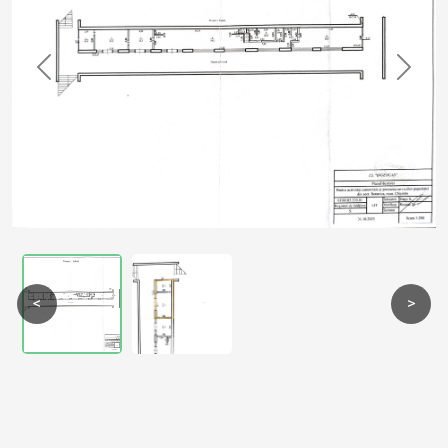
Previous
Next
<
>