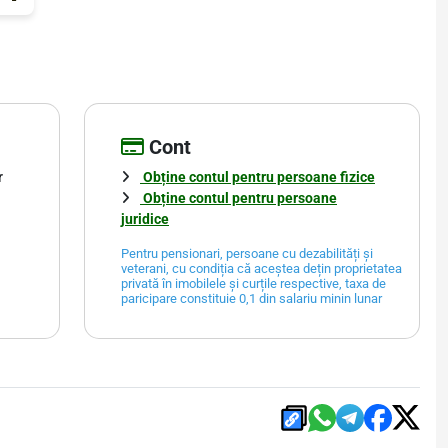
Cont
r
Obține contul pentru persoane fizice
Obține contul pentru persoane
juridice
Pentru pensionari, persoane cu dezabilități și
veterani, cu condiția că aceștea dețin proprietatea
privată în imobilele și curțile respective, taxa de
paricipare constituie 0,1 din salariu minin lunar