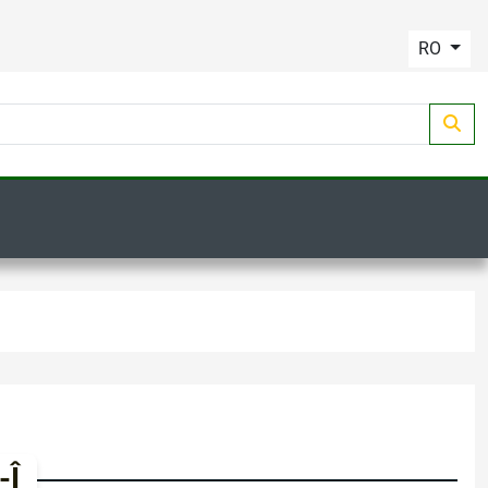
RO
-Î