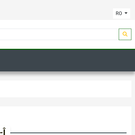
RO
-Î