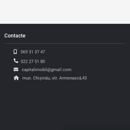
Contacte
069 31 37 47
022 27 51 80
capitalimobil@gmail.com
mun. Chișinău, str. Armenască,43