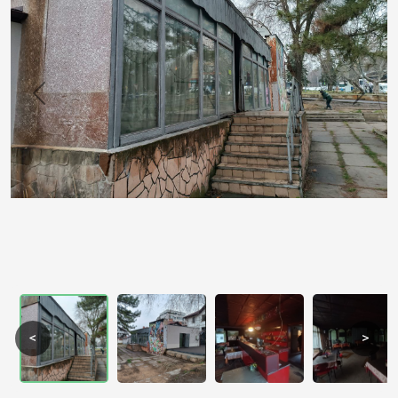
Previous
Next
<
>