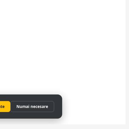
ate
Numai necesare