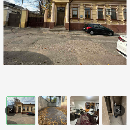
Previous
Next
<
>