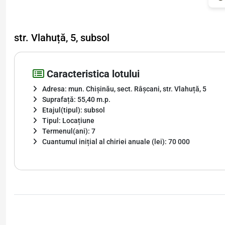
str. Vlahuță, 5, subsol
Caracteristica lotului
Adresa: mun. Chișinău, sect. Râșcani, str. Vlahuță, 5
Suprafață: 55,40 m.p.
Etajul(tipul): subsol
Tipul: Locațiune
Termenul(ani): 7
Cuantumul inițial al chiriei anuale (lei): 70 000