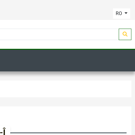
RO
-Î