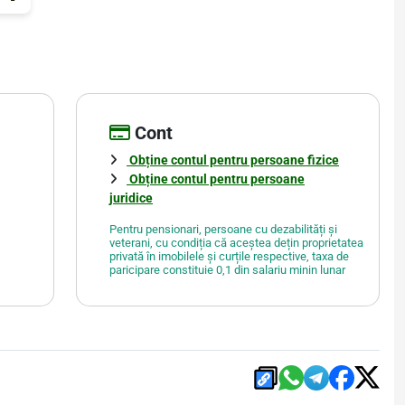
Cont
Obține contul pentru persoane fizice
Obține contul pentru persoane
juridice
Pentru pensionari, persoane cu dezabilități și
veterani, cu condiția că aceștea dețin proprietatea
privată în imobilele și curțile respective, taxa de
paricipare constituie 0,1 din salariu minin lunar