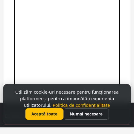
Utilizăm cookie-uri necesare pentru funcționarea
Посмотреть более крупную карту
platformei și pentru a îmbunătăți experiența
utilizatorului.
Politica de confidențialitate
Aceptă toate
Numai necesare
Contacte
069 31 37 47