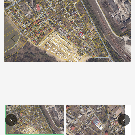
Previous
Next
<
>