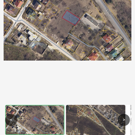
Previous
Next
<
>