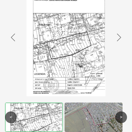
Previous
Next
<
>