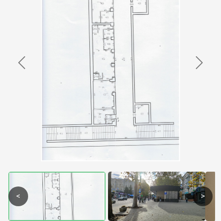
Previous
Next
<
>